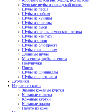
Короткие шубы (автоледи), полушубки
Женские шубы из канадской норки
Шубы из песца
Шубы из соболя
Шубы из куницы
Шубы из лисицы
Шубы из рыси
Шубы из нерпы и морского котика
Шубы из кенгуру
Шубы из пони
Шубы из блюфроста
Шубы с капюшоном
Длинные шубы
Мех енота, шубы из енота
Полушубки
Пончо
Шубы из шиншиллы
Шубы с воротником
Дубленки
Изделия из кожи
Зимние кожаные куртки
Кожаные жилеты
Кожаные куртки
Кожаные плащи
Пальто из кожи