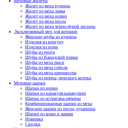
Меховые жилеты
Жилет из меха куницы
Жилет из меха ламы
Жилет из меха норки
Жилет из меха песца
Жилет из меха черно-бурой лисицы
Эксклюзивный мех для женщин
Женские шубы из куницы
Изделия из кенгуру
Изделия из пони
Шубы из енота
Шубы из Канадской норки
Шубы из меха рыси
Шубы из меха соболя
Шубы из меха шиншиллы
Шубы из нерпы, морского котика
Меховые шапки
Шапки из норки
Шапки из каракуля-каракульчи
Шапки из астрагана-овчины
Комбинированные шапки из меха
Женские шапки из песца, пушнины
Шапки из кожи и замши
Новинки
Скидки