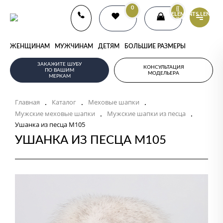
0
{{
ELEMENTS.LENGTH
}}
ЖЕНЩИНАМ
МУЖЧИНАМ
ДЕТЯМ
БОЛЬШИЕ РАЗМЕРЫ
ЗАКАЖИТЕ ШУБУ
КОНСУЛЬТАЦИЯ
ПО ВАШИМ
МОДЕЛЬЕРА
МЕРКАМ
.
.
.
Главная
Каталог
Меховые шапки
.
.
Мужские меховые шапки
Мужские шапки из песца
Ушанка из песца M105
УШАНКА ИЗ ПЕСЦА M105