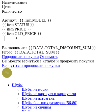
Наименование
Цена
Количество
Артикул :
{{ item.MODEL }}
{{ item.STATUS }}
{{ item.PRICE }}
{{ item.OLD_PRICE }}
-
+
Вы экономите: {{ DATA.TOTAL_DISCOUNT_SUM }}
Итого: {{ DATA.TOTAL_SUM }}
Продолжить покупки
Оформить
Вы можете вернуться в каталог и продожить покупки
Вернуться и продолжить покупки
Шубы
Шубы из норки
Шубы из каракуля и каракульчи
Шубы из астрагана
Шубы больших размеров (56-80)
Шубы из овчины