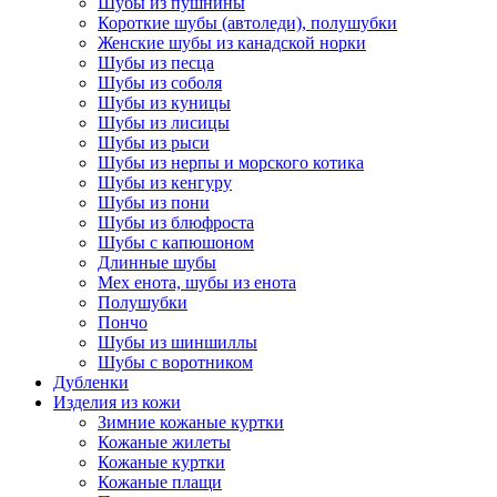
Шубы из пушнины
Короткие шубы (автоледи), полушубки
Женские шубы из канадской норки
Шубы из песца
Шубы из соболя
Шубы из куницы
Шубы из лисицы
Шубы из рыси
Шубы из нерпы и морского котика
Шубы из кенгуру
Шубы из пони
Шубы из блюфроста
Шубы с капюшоном
Длинные шубы
Мех енота, шубы из енота
Полушубки
Пончо
Шубы из шиншиллы
Шубы с воротником
Дубленки
Изделия из кожи
Зимние кожаные куртки
Кожаные жилеты
Кожаные куртки
Кожаные плащи