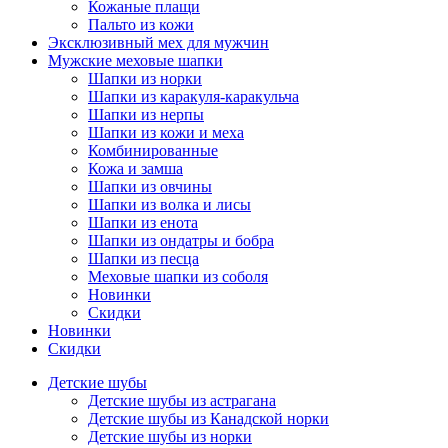
Кожаные плащи
Пальто из кожи
Эксклюзивный мех для мужчин
Мужские меховые шапки
Шапки из норки
Шапки из каракуля-каракульча
Шапки из нерпы
Шапки из кожи и меха
Комбинированные
Кожа и замша
Шапки из овчины
Шапки из волка и лисы
Шапки из енота
Шапки из ондатры и бобра
Шапки из песца
Меховые шапки из соболя
Новинки
Скидки
Новинки
Скидки
Детские шубы
Детские шубы из астрагана
Детские шубы из Канадской норки
Детские шубы из норки