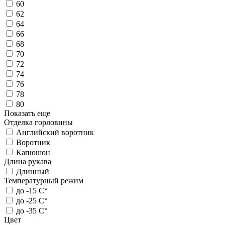
60
62
64
66
68
70
72
74
76
78
80
Показать еще
Отделка горловины
Английский воротник
Воротник
Капюшон
Длина рукава
Длинный
Температурный режим
до -15 С°
до -25 С°
до -35 С°
Цвет