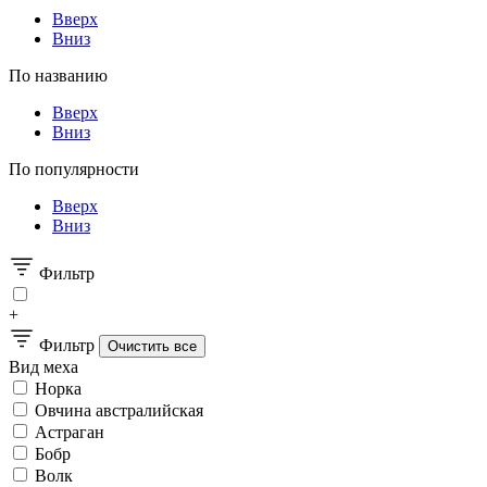
Вверх
Вниз
По названию
Вверх
Вниз
По популярности
Вверх
Вниз
Фильтр
+
Фильтр
Вид меха
Норка
Овчина австралийская
Астраган
Бобр
Волк