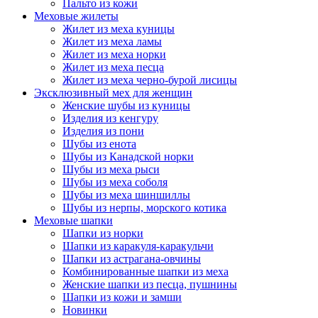
Пальто из кожи
Меховые жилеты
Жилет из меха куницы
Жилет из меха ламы
Жилет из меха норки
Жилет из меха песца
Жилет из меха черно-бурой лисицы
Эксклюзивный мех для женщин
Женские шубы из куницы
Изделия из кенгуру
Изделия из пони
Шубы из енота
Шубы из Канадской норки
Шубы из меха рыси
Шубы из меха соболя
Шубы из меха шиншиллы
Шубы из нерпы, морского котика
Меховые шапки
Шапки из норки
Шапки из каракуля-каракульчи
Шапки из астрагана-овчины
Комбинированные шапки из меха
Женские шапки из песца, пушнины
Шапки из кожи и замши
Новинки