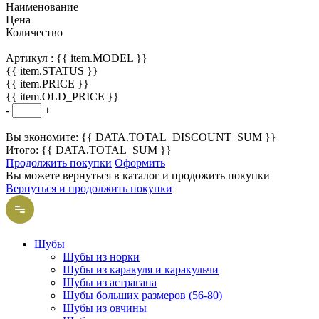
Наименование
Цена
Количество
Артикул :
{{ item.MODEL }}
{{ item.STATUS }}
{{ item.PRICE }}
{{ item.OLD_PRICE }}
-
+
Вы экономите: {{ DATA.TOTAL_DISCOUNT_SUM }}
Итого: {{ DATA.TOTAL_SUM }}
Продолжить покупки
Оформить
Вы можете вернуться в каталог и продожить покупки
Вернуться и продолжить покупки
Шубы
Шубы из норки
Шубы из каракуля и каракульчи
Шубы из астрагана
Шубы больших размеров (56-80)
Шубы из овчины