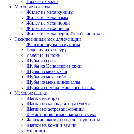
Пальто из кожи
Меховые жилеты
Жилет из меха куницы
Жилет из меха ламы
Жилет из меха норки
Жилет из меха песца
Жилет из меха черно-бурой лисицы
Эксклюзивный мех для женщин
Женские шубы из куницы
Изделия из кенгуру
Изделия из пони
Шубы из енота
Шубы из Канадской норки
Шубы из меха рыси
Шубы из меха соболя
Шубы из меха шиншиллы
Шубы из нерпы, морского котика
Меховые шапки
Шапки из норки
Шапки из каракуля-каракульчи
Шапки из астрагана-овчины
Комбинированные шапки из меха
Женские шапки из песца, пушнины
Шапки из кожи и замши
Новинки