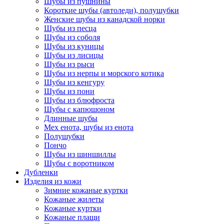
Шубы из пушнины
Короткие шубы (автоледи), полушубки
Женские шубы из канадской норки
Шубы из песца
Шубы из соболя
Шубы из куницы
Шубы из лисицы
Шубы из рыси
Шубы из нерпы и морского котика
Шубы из кенгуру
Шубы из пони
Шубы из блюфроста
Шубы с капюшоном
Длинные шубы
Мех енота, шубы из енота
Полушубки
Пончо
Шубы из шиншиллы
Шубы с воротником
Дубленки
Изделия из кожи
Зимние кожаные куртки
Кожаные жилеты
Кожаные куртки
Кожаные плащи