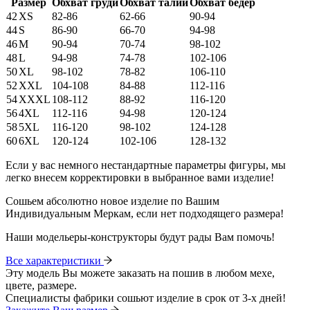
Размер
Обхват груди
Обхват талии
Обхват бедер
42
XS
82-86
62-66
90-94
44
S
86-90
66-70
94-98
46
M
90-94
70-74
98-102
48
L
94-98
74-78
102-106
50
XL
98-102
78-82
106-110
52
XXL
104-108
84-88
112-116
54
XXXL
108-112
88-92
116-120
56
4XL
112-116
94-98
120-124
58
5XL
116-120
98-102
124-128
60
6XL
120-124
102-106
128-132
Если у вас немного нестандартные параметры фигуры, мы
легко внесем корректировки в выбранное вами изделие!
Сошьем абсолютно новое изделие по Вашим
Индивидуальным Меркам, если нет подходящего размера!
Наши модельеры-конструкторы будут рады Вам помочь!
Все характеристики
Эту модель Вы можете заказать на пошив в любом мехе,
цвете, размере.
Специалисты фабрики сошьют изделие в срок от 3-х дней!