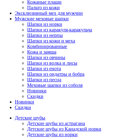
Кожаные плащи
Пальто из кожи
Эксклюзивный мех для мужчин
Мужские меховые шапки
Шапки из норки
Шапки из каракуля-каракульча
Шапки из нерпы
Шапки из кожи и меха
Комбинированные
Кожа и замша
Шапки из овчины
Шапки из волка и лисы
Шапки из енота
Шапки из ондатры и бобра
Шапки из песца
Меховые шапки из соболя
Новинки
Скидки
Новинки
Скидки
Детские шубы
Детские шубы из астрагана
Детские шубы из Канадской норки
Детские шубы из норки