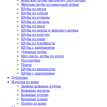
Короткие шубы (автоледи), полушубки
Женские шубы из канадской норки
Шубы из песца
Шубы из соболя
Шубы из куницы
Шубы из лисицы
Шубы из рыси
Шубы из нерпы и морского котика
Шубы из кенгуру
Шубы из пони
Шубы из блюфроста
Шубы с капюшоном
Длинные шубы
Мех енота, шубы из енота
Полушубки
Пончо
Шубы из шиншиллы
Шубы с воротником
Дубленки
Изделия из кожи
Зимние кожаные куртки
Кожаные жилеты
Кожаные куртки
Кожаные плащи
Пальто из кожи