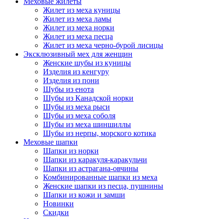
Меховые жилеты
Жилет из меха куницы
Жилет из меха ламы
Жилет из меха норки
Жилет из меха песца
Жилет из меха черно-бурой лисицы
Эксклюзивный мех для женщин
Женские шубы из куницы
Изделия из кенгуру
Изделия из пони
Шубы из енота
Шубы из Канадской норки
Шубы из меха рыси
Шубы из меха соболя
Шубы из меха шиншиллы
Шубы из нерпы, морского котика
Меховые шапки
Шапки из норки
Шапки из каракуля-каракульчи
Шапки из астрагана-овчины
Комбинированные шапки из меха
Женские шапки из песца, пушнины
Шапки из кожи и замши
Новинки
Скидки