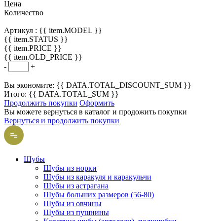
Цена
Количество
Артикул :
{{ item.MODEL }}
{{ item.STATUS }}
{{ item.PRICE }}
{{ item.OLD_PRICE }}
-
+
Вы экономите: {{ DATA.TOTAL_DISCOUNT_SUM }}
Итого: {{ DATA.TOTAL_SUM }}
Продолжить покупки
Оформить
Вы можете вернуться в каталог и продожить покупки
Вернуться и продолжить покупки
Шубы
Шубы из норки
Шубы из каракуля и каракульчи
Шубы из астрагана
Шубы больших размеров (56-80)
Шубы из овчины
Шубы из пушнины