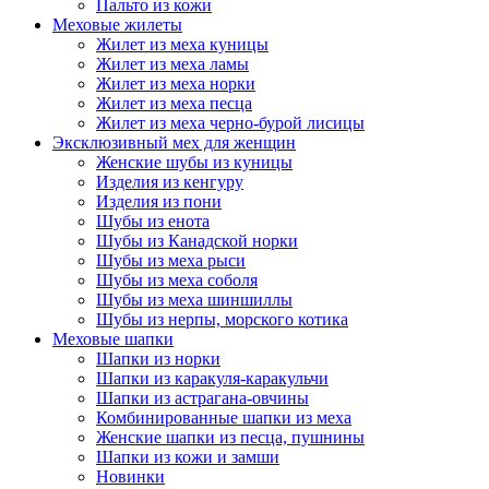
Пальто из кожи
Меховые жилеты
Жилет из меха куницы
Жилет из меха ламы
Жилет из меха норки
Жилет из меха песца
Жилет из меха черно-бурой лисицы
Эксклюзивный мех для женщин
Женские шубы из куницы
Изделия из кенгуру
Изделия из пони
Шубы из енота
Шубы из Канадской норки
Шубы из меха рыси
Шубы из меха соболя
Шубы из меха шиншиллы
Шубы из нерпы, морского котика
Меховые шапки
Шапки из норки
Шапки из каракуля-каракульчи
Шапки из астрагана-овчины
Комбинированные шапки из меха
Женские шапки из песца, пушнины
Шапки из кожи и замши
Новинки