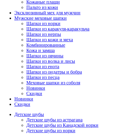
Кожаные плащи
Пальто из кожи
Эксклюзивный мех для мужчин
Мужские меховые шапки
Шапки из норки
Шапки из каракуля-каракульча
Шапки из нерпы
Шапки из кожи и меха
Комбинированные
Кожа и замша
Шапки из овчины
Шапки из волка и лисы
Шапки из енота
Шапки из ондатры и бобра
Шапки из песца
Меховые шапки из соболя
Новинки
Скидки
Новинки
Скидки
Детские шубы
Детские шубы из астрагана
Детские шубы из Канадской норки
Детские шубы из норки