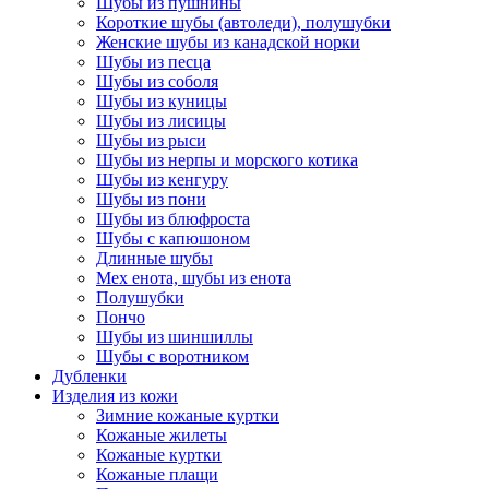
Шубы из пушнины
Короткие шубы (автоледи), полушубки
Женские шубы из канадской норки
Шубы из песца
Шубы из соболя
Шубы из куницы
Шубы из лисицы
Шубы из рыси
Шубы из нерпы и морского котика
Шубы из кенгуру
Шубы из пони
Шубы из блюфроста
Шубы с капюшоном
Длинные шубы
Мех енота, шубы из енота
Полушубки
Пончо
Шубы из шиншиллы
Шубы с воротником
Дубленки
Изделия из кожи
Зимние кожаные куртки
Кожаные жилеты
Кожаные куртки
Кожаные плащи