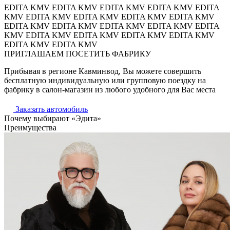
EDITA KMV
EDITA KMV
EDITA KMV
EDITA KMV
EDITA
KMV
EDITA KMV
EDITA KMV
EDITA KMV
EDITA KMV
EDITA KMV
EDITA KMV
EDITA KMV
EDITA KMV
EDITA
KMV
EDITA KMV
EDITA KMV
EDITA KMV
EDITA KMV
EDITA KMV
EDITA KMV
ПРИГЛАШАЕМ ПОСЕТИТЬ ФАБРИКУ
Прибывая в регионе Кавминвод, Вы можете совершить
бесплатную индивидуальную или групповую поездку на
фабрику в салон-магазин из любого удобного для Вас места
Заказать автомобиль
Почему выбирают «Эдита»
Преимущества