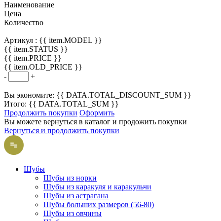
Наименование
Цена
Количество
Артикул :
{{ item.MODEL }}
{{ item.STATUS }}
{{ item.PRICE }}
{{ item.OLD_PRICE }}
-
+
Вы экономите: {{ DATA.TOTAL_DISCOUNT_SUM }}
Итого: {{ DATA.TOTAL_SUM }}
Продолжить покупки
Оформить
Вы можете вернуться в каталог и продожить покупки
Вернуться и продолжить покупки
Шубы
Шубы из норки
Шубы из каракуля и каракульчи
Шубы из астрагана
Шубы больших размеров (56-80)
Шубы из овчины