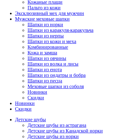
Кожаные плащи
Пальто из кожи
Эксклюзивный мех для мужчин
Мужские меховые шапки
Шапки из норки
Шапки из каракуля-каракульча
Шапки из нерпы
Шапки из кожи и меха
Комбинированные
Кожа и замша
Шапки из овчины
Шапки из волка и лисы
Шапки из енота
Шапки из ондатры и бобра
Шапки из песца
Меховые шапки из соболя
Новинки
Скидки
Новинки
Скидки
Детские шубы
Детские шубы из астрагана
Детские шубы из Канадской норки
Детские шубы из норки