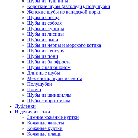
Шубы из пушнины
Короткие шубы (автоледи), полушубки
Женские шубы из канадской норки
Шубы из песца
Шубы из соболя
Шубы из куницы
Шубы из лисицы
Шубы из рыси
Шубы из нерпы и морского котика
Шубы из кенгуру
Шубы из пони
Шубы из блюфроста
Шубы с капюшоном
Длинные шубы
Мех енота, шубы из енота
Полушубки
Пончо
Шубы из шиншиллы
Шубы с воротником
Дубленки
Изделия из кожи
Зимние кожаные куртки
Кожаные жилеты
Кожаные куртки
Кожаные плащи