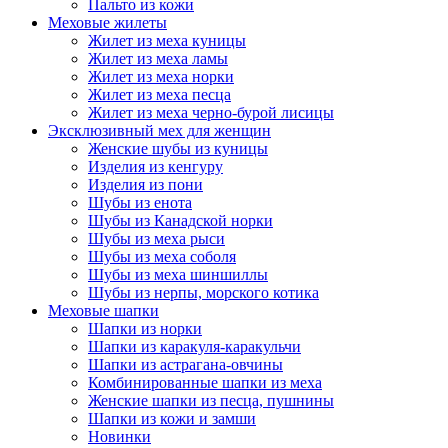
Пальто из кожи
Меховые жилеты
Жилет из меха куницы
Жилет из меха ламы
Жилет из меха норки
Жилет из меха песца
Жилет из меха черно-бурой лисицы
Эксклюзивный мех для женщин
Женские шубы из куницы
Изделия из кенгуру
Изделия из пони
Шубы из енота
Шубы из Канадской норки
Шубы из меха рыси
Шубы из меха соболя
Шубы из меха шиншиллы
Шубы из нерпы, морского котика
Меховые шапки
Шапки из норки
Шапки из каракуля-каракульчи
Шапки из астрагана-овчины
Комбинированные шапки из меха
Женские шапки из песца, пушнины
Шапки из кожи и замши
Новинки