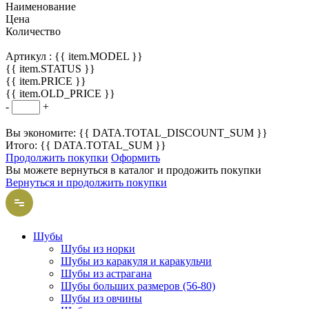
Наименование
Цена
Количество
Артикул :
{{ item.MODEL }}
{{ item.STATUS }}
{{ item.PRICE }}
{{ item.OLD_PRICE }}
-
+
Вы экономите: {{ DATA.TOTAL_DISCOUNT_SUM }}
Итого: {{ DATA.TOTAL_SUM }}
Продолжить покупки
Оформить
Вы можете вернуться в каталог и продожить покупки
Вернуться и продолжить покупки
Шубы
Шубы из норки
Шубы из каракуля и каракульчи
Шубы из астрагана
Шубы больших размеров (56-80)
Шубы из овчины