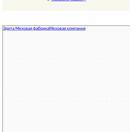
Эдита Меховая фабрика
Магазин кожи и меха в Пятигорске
Меховая компания в Пятигорске