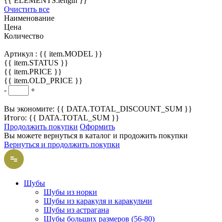
{{ ELEMENTS.length }}
Очистить все
Наименование
Цена
Количество
Артикул :
{{ item.MODEL }}
{{ item.STATUS }}
{{ item.PRICE }}
{{ item.OLD_PRICE }}
-
+
Вы экономите: {{ DATA.TOTAL_DISCOUNT_SUM }}
Итого: {{ DATA.TOTAL_SUM }}
Продолжить покупки
Оформить
Вы можете вернуться в каталог и продожить покупки
Вернуться и продолжить покупки
Шубы
Шубы из норки
Шубы из каракуля и каракульчи
Шубы из астрагана
Шубы больших размеров (56-80)