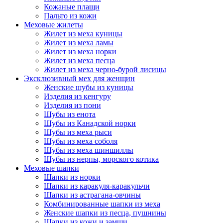
Кожаные плащи
Пальто из кожи
Меховые жилеты
Жилет из меха куницы
Жилет из меха ламы
Жилет из меха норки
Жилет из меха песца
Жилет из меха черно-бурой лисицы
Эксклюзивный мех для женщин
Женские шубы из куницы
Изделия из кенгуру
Изделия из пони
Шубы из енота
Шубы из Канадской норки
Шубы из меха рыси
Шубы из меха соболя
Шубы из меха шиншиллы
Шубы из нерпы, морского котика
Меховые шапки
Шапки из норки
Шапки из каракуля-каракульчи
Шапки из астрагана-овчины
Комбинированные шапки из меха
Женские шапки из песца, пушнины
Шапки из кожи и замши