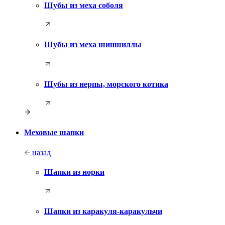
Шубы из меха соболя
Шубы из меха шиншиллы
Шубы из нерпы, морского котика
Меховые шапки
назад
Шапки из норки
Шапки из каракуля-каракульчи