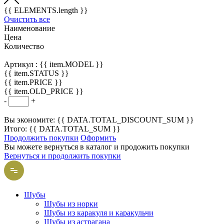
{{ ELEMENTS.length }}
Очистить все
Наименование
Цена
Количество
Артикул :
{{ item.MODEL }}
{{ item.STATUS }}
{{ item.PRICE }}
{{ item.OLD_PRICE }}
-
+
Вы экономите: {{ DATA.TOTAL_DISCOUNT_SUM }}
Итого: {{ DATA.TOTAL_SUM }}
Продолжить покупки
Оформить
Вы можете вернуться в каталог и продожить покупки
Вернуться и продолжить покупки
Шубы
Шубы из норки
Шубы из каракуля и каракульчи
Шубы из астрагана