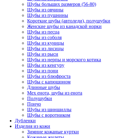
Шубы больших размеров (56-80)
Шубы из овчины
Шубы из пушнины
Короткие шубы (автоледи), полушубки
Женские шубы из канадской норки
Шубы из песца
Шубы из соболя
Шубы из куницы
Шубы из лисицы
Шубы из рыси
Шубы из нерпы и морского котика
Шубы из кенгуру
Шубы из пони
Шубы из блюфроста
Шубы с капюшоном
Длинные шубы
Мех енота, шубы из енота
Полушубки
Пончо
Шубы из шиншиллы
Шубы с воротником
Дубленки
Изделия из кожи
Зимние кожаные куртки
Кожаные жилеты