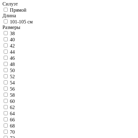
Силуэт
Прямой
Длина
101-105 см
Размеры
38
40
42
44
46
48
50
52
54
56
58
60
62
64
66
68
70