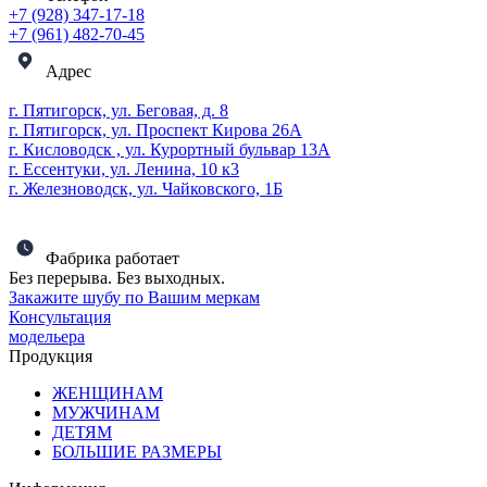
+7 (928) 347-17-18
+7 (961) 482-70-45
Адрес
г. Пятигорск, ул. Беговая, д. 8
г. Пятигорск, ул. Проспект Кирова 26А
г. Кисловодск , ул. Курортный бульвар 13А
г. Ессентуки, ул. Ленина, 10 к3
г. Железноводск, ул. Чайковского, 1Б
Фабрика работает
Без перерыва. Без выходных.
Закажите шубу по Вашим меркам
Консультация
модельера
Продукция
ЖЕНЩИНАМ
МУЖЧИНАМ
ДЕТЯМ
БОЛЬШИЕ РАЗМЕРЫ