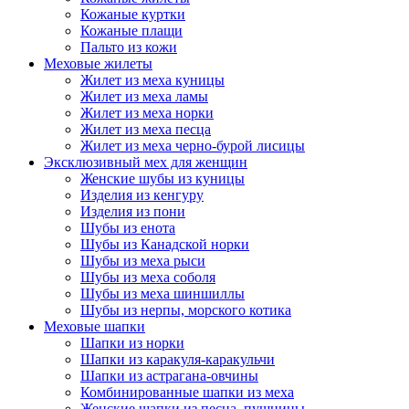
Кожаные куртки
Кожаные плащи
Пальто из кожи
Меховые жилеты
Жилет из меха куницы
Жилет из меха ламы
Жилет из меха норки
Жилет из меха песца
Жилет из меха черно-бурой лисицы
Эксклюзивный мех для женщин
Женские шубы из куницы
Изделия из кенгуру
Изделия из пони
Шубы из енота
Шубы из Канадской норки
Шубы из меха рыси
Шубы из меха соболя
Шубы из меха шиншиллы
Шубы из нерпы, морского котика
Меховые шапки
Шапки из норки
Шапки из каракуля-каракульчи
Шапки из астрагана-овчины
Комбинированные шапки из меха
Женские шапки из песца, пушнины