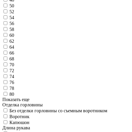
50
52
54
56
58
60
62
64
66
68
70
72
74
76
78
80
Показать еще
Отделка горловины
Без отделки горловины со съемным воротником
Воротник
Капюшон
Длина рукава