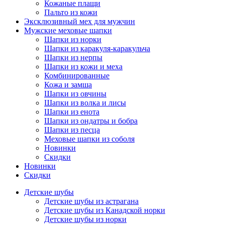
Кожаные плащи
Пальто из кожи
Эксклюзивный мех для мужчин
Мужские меховые шапки
Шапки из норки
Шапки из каракуля-каракульча
Шапки из нерпы
Шапки из кожи и меха
Комбинированные
Кожа и замша
Шапки из овчины
Шапки из волка и лисы
Шапки из енота
Шапки из ондатры и бобра
Шапки из песца
Меховые шапки из соболя
Новинки
Скидки
Новинки
Скидки
Детские шубы
Детские шубы из астрагана
Детские шубы из Канадской норки
Детские шубы из норки