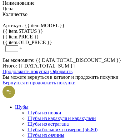
Наименование
Цена
Количество
Артикул :
{{ item.MODEL }}
{{ item.STATUS }}
{{ item.PRICE }}
{{ item.OLD_PRICE }}
-
+
Вы экономите: {{ DATA.TOTAL_DISCOUNT_SUM }}
Итого: {{ DATA.TOTAL_SUM }}
Продолжить покупки
Оформить
Вы можете вернуться в каталог и продожить покупки
Вернуться и продолжить покупки
Шубы
Шубы из норки
Шубы из каракуля и каракульчи
Шубы из астрагана
Шубы больших размеров (56-80)
Шубы из овчины