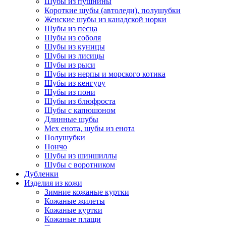
Шубы из пушнины
Короткие шубы (автоледи), полушубки
Женские шубы из канадской норки
Шубы из песца
Шубы из соболя
Шубы из куницы
Шубы из лисицы
Шубы из рыси
Шубы из нерпы и морского котика
Шубы из кенгуру
Шубы из пони
Шубы из блюфроста
Шубы с капюшоном
Длинные шубы
Мех енота, шубы из енота
Полушубки
Пончо
Шубы из шиншиллы
Шубы с воротником
Дубленки
Изделия из кожи
Зимние кожаные куртки
Кожаные жилеты
Кожаные куртки
Кожаные плащи