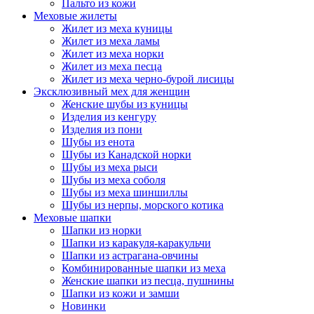
Пальто из кожи
Меховые жилеты
Жилет из меха куницы
Жилет из меха ламы
Жилет из меха норки
Жилет из меха песца
Жилет из меха черно-бурой лисицы
Эксклюзивный мех для женщин
Женские шубы из куницы
Изделия из кенгуру
Изделия из пони
Шубы из енота
Шубы из Канадской норки
Шубы из меха рыси
Шубы из меха соболя
Шубы из меха шиншиллы
Шубы из нерпы, морского котика
Меховые шапки
Шапки из норки
Шапки из каракуля-каракульчи
Шапки из астрагана-овчины
Комбинированные шапки из меха
Женские шапки из песца, пушнины
Шапки из кожи и замши
Новинки