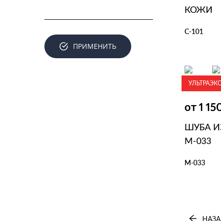
КОЖИ
С-101
ПРИМЕНИТЬ
В КОР
УЛЬТРАЭК
Шубы из с
от 1 1
ШУБА И
М-033
М-033
В КОР
НАЗА