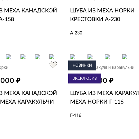
З МЕХА КАНАДСКОЙ
ШУБА ИЗ МЕХА НОРКИ
А-158
КРЕСТОВКИ А-230
А-230
ЗИНУ
В 1 КЛИК
В КОРЗИНУ
В 1 КЛИК
НОВИНКИ
орки
Шубы из каракуля и каракульчи
₽
ЭКСКЛЮЗИВ
₽
0 000
от 420 000
З МЕХА КАНАДСКОЙ
ШУБА ИЗ МЕХА КАРАКУЛ
 МЕХА КАРАКУЛЬЧИ
МЕХА НОРКИ Г-116
Г-116
В КОРЗИНУ
В 1 КЛИК