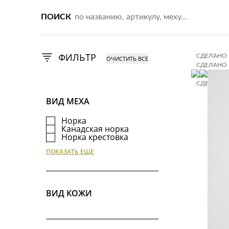
ПОИСК
ФИЛЬТР
СДЕЛАНО 
СДЕЛАНО 
СДЕЛАНО 
СДЕЛАНО 
ВИД МЕХА
Норка
Канадская норка
Норка крестовка
Норка стриженая
ПОКАЗАТЬ ЕЩЕ
Каракуль и каракульча
Овчина австралийская
Астраган
Соболь
Куница
ВИД КОЖИ
Фишер
Рысь
Шиншилла
Пушнина
Лиса