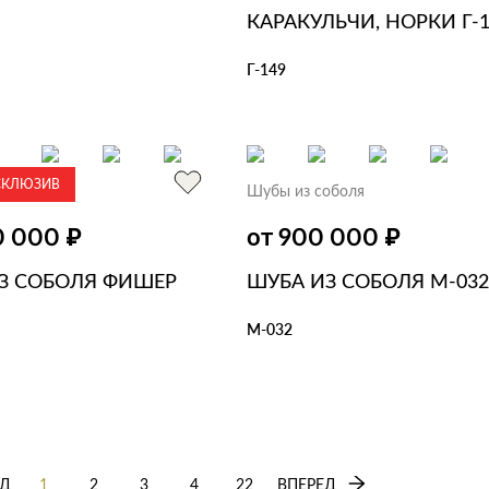
КАРАКУЛЬЧИ, НОРКИ Г-1
Г-149
ЗИНУ
В 1 КЛИК
В КОРЗИНУ
В 1 КЛИК
СКЛЮЗИВ
оболя
Шубы из соболя
₽
₽
50 000
от 900 000
З СОБОЛЯ ФИШЕР
ШУБА ИЗ СОБОЛЯ М-03
М-032
В КОРЗИНУ
В 1 КЛИК
ЗИНУ
В 1 КЛИК
Д
1
2
3
4
22
ВПЕРЕД