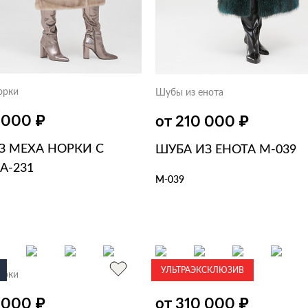
орки
Шубы из енота
₽
₽
0 000
от 210 000
З МЕХА НОРКИ С
ШУБА ИЗ ЕНОТА М-039
А-231
М-039
В КОРЗИНУ
В 1 КЛИК
ЗИНУ
В 1 КЛИК
УЛЬТРАЭКСКЛЮЗИВ
орки
Шубы из норки
₽
₽
0 000
от 310 000