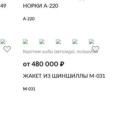
49
НОРКИ А-220
А-220
В КОРЗИНУ
В 1 КЛИК
Короткие шубы (автоледи), полушубки
₽
от 480 000
2
ЖАКЕТ ИЗ ШИНШИЛЛЫ М-031
М-031
В КОРЗИНУ
В 1 КЛИК