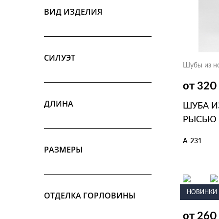
Лиса огневка
ВИД ИЗДЕЛИЯ
Лиса полярная
Лиса черно-бурая
Енот
Песец
Волк
Кенгуру
СИЛУЭТ
Пони
Шубы из н
Белка
Тоскана
от 32
ДЛИНА
ШУБА И
РЫСЬЮ 
А-231
РАЗМЕРЫ
В КОР
НОВИНКИ
ОТДЕЛКА ГОРЛОВИНЫ
Шубы из н
от 26