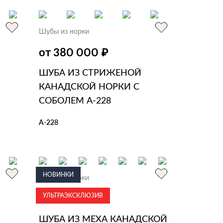
Шубы из норки
₽
от 380 000
ШУБА ИЗ СТРИЖЕНОЙ
КАНАДСКОЙ НОРКИ С
СОБОЛЕМ А-228
А-228
В КОРЗИНУ
В 1 КЛИК
НОВИНКИ
Шубы из норки
УЛЬТРАЭКСКЛЮЗИВ
₽
от 320 000
ШУБА ИЗ МЕХА КАНАДСКОЙ