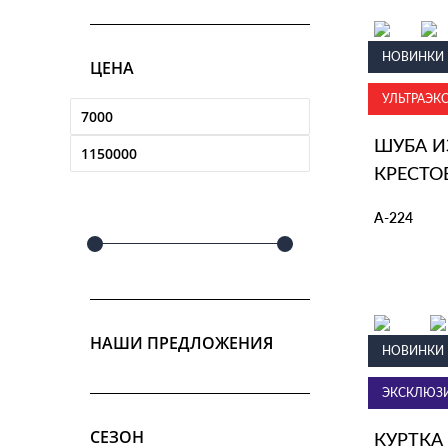
В КОР
НОВИНКИ
ЦЕНА
Шубы из н
УЛЬТРАЭК
от 34
ШУБА И
КРЕСТО
А-224
В КОР
НАШИ ПРЕДЛОЖЕНИЯ
НОВИНКИ
Кожаные к
ЭКСКЛЮЗ
от 78 
СЕЗОН
КУРТКА