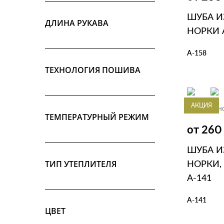
ШУБА И
ДЛИНА РУКАВА
НОРКИ 
А-158
ТЕХНОЛОГИЯ ПОШИВА
В КОР
АКЦИЯ
Шубы из н
ТЕМПЕРАТУРНЫЙ РЕЖИМ
от 26
ШУБА И
ТИП УТЕПЛИТЕЛЯ
НОРКИ,
А-141
А-141
ЦВЕТ