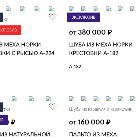
ЗИНУ
В 1 КЛИК
ЭКСКЛЮЗИВ
орки
Шубы из норки
СКЛЮЗИВ
₽
₽
0 000
от 380 000
З МЕХА НОРКИ
ШУБА ИЗ МЕХА НОРКИ
ВКИ С РЫСЬЮ А-224
КРЕСТОВКИ А-182
А-182
ЗИНУ
В 1 КЛИК
В КОРЗИНУ
В 1 КЛИК
уртки
Шубы из каракуля и каракульчи
ИВ
₽
₽
000
от 160 000
 ИЗ НАТУРАЛЬНОЙ
ПАЛЬТО ИЗ МЕХА