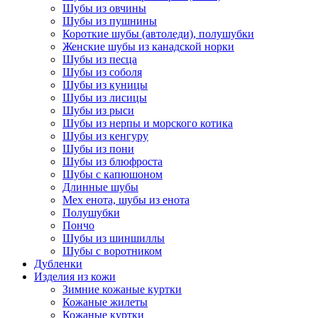
Шубы из овчины
Шубы из пушнины
Короткие шубы (автоледи), полушубки
Женские шубы из канадской норки
Шубы из песца
Шубы из соболя
Шубы из куницы
Шубы из лисицы
Шубы из рыси
Шубы из нерпы и морского котика
Шубы из кенгуру
Шубы из пони
Шубы из блюфроста
Шубы с капюшоном
Длинные шубы
Мех енота, шубы из енота
Полушубки
Пончо
Шубы из шиншиллы
Шубы с воротником
Дубленки
Изделия из кожи
Зимние кожаные куртки
Кожаные жилеты
Кожаные куртки