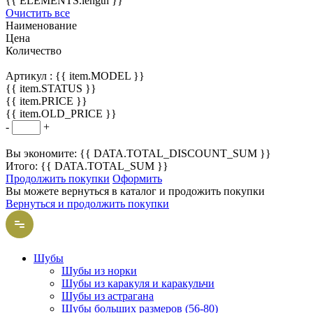
{{ ELEMENTS.length }}
Очистить все
Наименование
Цена
Количество
Артикул :
{{ item.MODEL }}
{{ item.STATUS }}
{{ item.PRICE }}
{{ item.OLD_PRICE }}
-
+
Вы экономите: {{ DATA.TOTAL_DISCOUNT_SUM }}
Итого: {{ DATA.TOTAL_SUM }}
Продолжить покупки
Оформить
Вы можете вернуться в каталог и продожить покупки
Вернуться и продолжить покупки
Шубы
Шубы из норки
Шубы из каракуля и каракульчи
Шубы из астрагана
Шубы больших размеров (56-80)