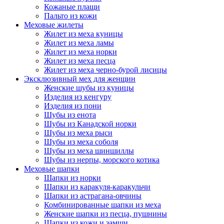
Кожаные плащи
Пальто из кожи
Меховые жилеты
Жилет из меха куницы
Жилет из меха ламы
Жилет из меха норки
Жилет из меха песца
Жилет из меха черно-бурой лисицы
Эксклюзивный мех для женщин
Женские шубы из куницы
Изделия из кенгуру
Изделия из пони
Шубы из енота
Шубы из Канадской норки
Шубы из меха рыси
Шубы из меха соболя
Шубы из меха шиншиллы
Шубы из нерпы, морского котика
Меховые шапки
Шапки из норки
Шапки из каракуля-каракульчи
Шапки из астрагана-овчины
Комбинированные шапки из меха
Женские шапки из песца, пушнины
Шапки из кожи и замши