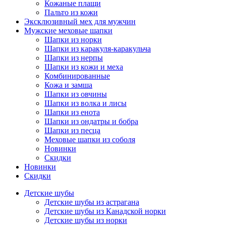
Кожаные плащи
Пальто из кожи
Эксклюзивный мех для мужчин
Мужские меховые шапки
Шапки из норки
Шапки из каракуля-каракульча
Шапки из нерпы
Шапки из кожи и меха
Комбинированные
Кожа и замша
Шапки из овчины
Шапки из волка и лисы
Шапки из енота
Шапки из ондатры и бобра
Шапки из песца
Меховые шапки из соболя
Новинки
Скидки
Новинки
Скидки
Детские шубы
Детские шубы из астрагана
Детские шубы из Канадской норки
Детские шубы из норки