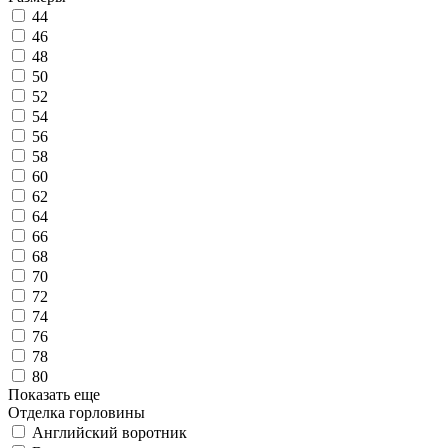
44
46
48
50
52
54
56
58
60
62
64
66
68
70
72
74
76
78
80
Показать еще
Отделка горловины
Английский воротник