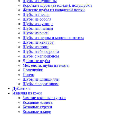
Шубы из пушнины
Короткие шубы (автоледи), полушубки
Женские шубы из канадской норки
Шубы из песца
Шубы из соболя
Шубы из куницы
Шубы из лисицы
Шубы из рыси
Шубы из нерпы и морского котика
Шубы из кенгуру
Шубы из пони
Шубы из блюфроста
Шубы с капюшоном
Длинные шубы
Мех енота, шубы из енота
Полушубки
Пончо
Шубы из шиншиллы
Шубы с воротником
Дубленки
Изделия из кожи
Зимние кожаные куртки
Кожаные жилеты
Кожаные куртки
Кожаные плащи