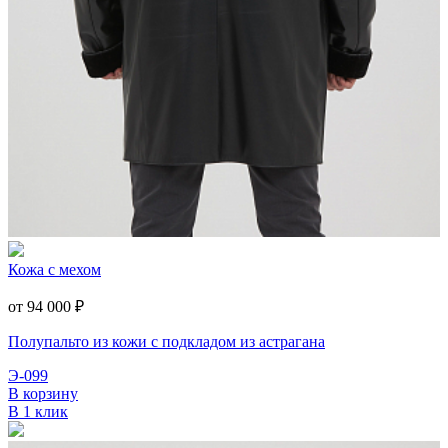
Кожа с мехом
от 94 000
₽
Полупальто из кожи с подкладом из астрагана
Э-099
В корзину
В 1 клик