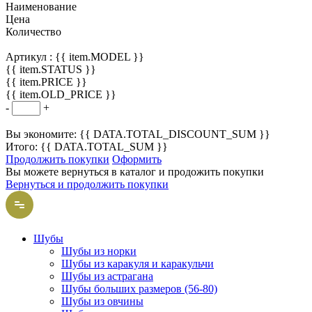
Наименование
Цена
Количество
Артикул :
{{ item.MODEL }}
{{ item.STATUS }}
{{ item.PRICE }}
{{ item.OLD_PRICE }}
-
+
Вы экономите: {{ DATA.TOTAL_DISCOUNT_SUM }}
Итого: {{ DATA.TOTAL_SUM }}
Продолжить покупки
Оформить
Вы можете вернуться в каталог и продожить покупки
Вернуться и продолжить покупки
Шубы
Шубы из норки
Шубы из каракуля и каракульчи
Шубы из астрагана
Шубы больших размеров (56-80)
Шубы из овчины