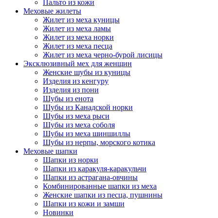
Пальто из кожи
Меховые жилеты
Жилет из меха куницы
Жилет из меха ламы
Жилет из меха норки
Жилет из меха песца
Жилет из меха черно-бурой лисицы
Эксклюзивный мех для женщин
Женские шубы из куницы
Изделия из кенгуру
Изделия из пони
Шубы из енота
Шубы из Канадской норки
Шубы из меха рыси
Шубы из меха соболя
Шубы из меха шиншиллы
Шубы из нерпы, морского котика
Меховые шапки
Шапки из норки
Шапки из каракуля-каракульчи
Шапки из астрагана-овчины
Комбинированные шапки из меха
Женские шапки из песца, пушнины
Шапки из кожи и замши
Новинки