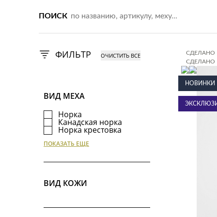
ПОИСК
ФИЛЬТР
СДЕЛАНО 
СДЕЛАНО 
СДЕЛАНО 
СДЕЛАНО 
НОВИНКИ
ВИД МЕХА
ЭКСКЛЮЗ
Норка
Канадская норка
Норка крестовка
Норка стриженая
ПОКАЗАТЬ ЕЩЕ
Каракуль и каракульча
Соболь
Куница
Фишер
Рысь
ВИД КОЖИ
Шиншилла
Пушнина
Лиса
Лиса огневка
Лиса полярная