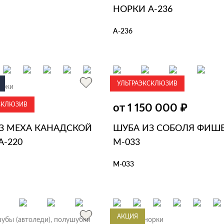
НОРКИ А-236
А-236
В КОРЗИНУ
В 1 КЛИК
УЛЬТРАЭКСКЛЮЗИВ
орки
Шубы из соболя
СКЛЮЗИВ
₽
₽
0 000
от 1 150 000
З МЕХА КАНАДСКОЙ
ШУБА ИЗ СОБОЛЯ ФИШ
А-220
М-033
М-033
ЗИНУ
В 1 КЛИК
В КОРЗИНУ
В 1 КЛИК
АКЦИЯ
убы (автоледи), полушубки
Шубы из норки