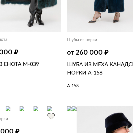
нота
Шубы из норки
₽
₽
 000
от 260 000
З ЕНОТА М-039
ШУБА ИЗ МЕХА КАНАД
НОРКИ А-158
А-158
ЗИНУ
В 1 КЛИК
В КОРЗИНУ
В 1 КЛИК
орки
₽
0 000