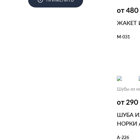
от 48
ЖАКЕТ 
М-031
В КОР
Шубы из н
от 29
ШУБА И
НОРКИ 
А-226