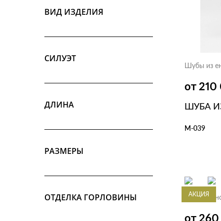
Лиса черно-бурая
ВИД ИЗДЕЛИЯ
Енот
Кенгуру
Пони
СИЛУЭТ
Шубы из е
от 210
ДЛИНА
ШУБА И
М-039
РАЗМЕРЫ
В КОР
АКЦИЯ
ОТДЕЛКА ГОРЛОВИНЫ
Шубы из н
от 26