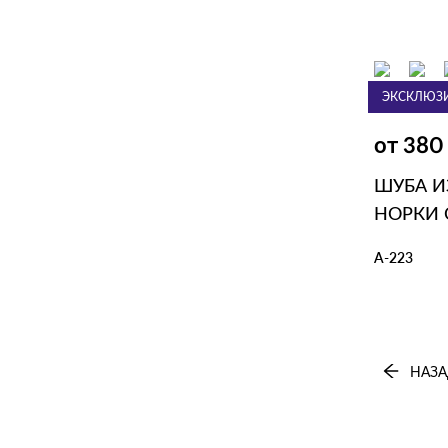
В КОР
ЭКСКЛЮЗ
Шубы из н
от 38
ШУБА И
НОРКИ 
А-223
В КОР
НАЗА