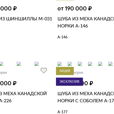
₽
₽
0 000
от 190 000
ИЗ ШИНШИЛЛЫ М-031
ШУБА ИЗ МЕХА КАНАД
НОРКИ А-146
А-146
ЗИНУ
В 1 КЛИК
В КОРЗИНУ
В 1 КЛИК
АКЦИЯ
орки
Шубы из норки
₽
ЭКСКЛЮЗИВ
₽
0 000
от 320 000
З МЕХА КАНАДСКОЙ
ШУБА ИЗ МЕХА КАНАД
А-226
НОРКИ С СОБОЛЕМ А-17
А-177