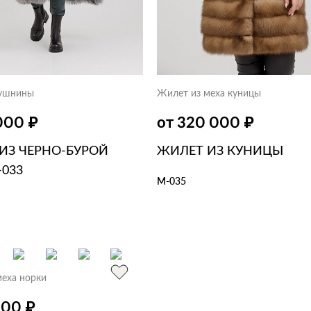
ушнины
Жилет из меха куницы
₽
₽
 000
от 320 000
ИЗ ЧЕРНО-БУРОЙ
ЖИЛЕТ ИЗ КУНИЦЫ
-033
М-035
В КОРЗИНУ
В 1 КЛИК
ЗИНУ
В 1 КЛИК
меха норки
₽
000