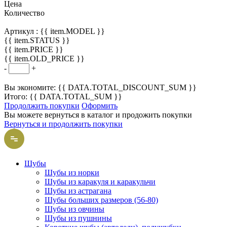
Цена
Количество
Артикул :
{{ item.MODEL }}
{{ item.STATUS }}
{{ item.PRICE }}
{{ item.OLD_PRICE }}
-
+
Вы экономите: {{ DATA.TOTAL_DISCOUNT_SUM }}
Итого: {{ DATA.TOTAL_SUM }}
Продолжить покупки
Оформить
Вы можете вернуться в каталог и продожить покупки
Вернуться и продолжить покупки
Шубы
Шубы из норки
Шубы из каракуля и каракульчи
Шубы из астрагана
Шубы больших размеров (56-80)
Шубы из овчины
Шубы из пушнины