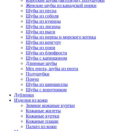
Короткие шубы (автоледи), полушубки
Женские шубы из канадской норки
Шубы из песца
Шубы из соболя
Шубы из куницы
Шубы из лисицы
Шубы из рыси
Шубы из нерпы и морского котика
Шубы из кенгуру
Шубы из пони
Шубы из блюфроста
Шубы с капюшоном
Длинные шубы
Мех енота, шубы из енота
Полушубки
Пончо
Шубы из шиншиллы
Шубы с воротником
Дубленки
Изделия из кожи
Зимние кожаные куртки
Кожаные жилеты
Кожаные куртки
Кожаные плащи
Пальто из кожи