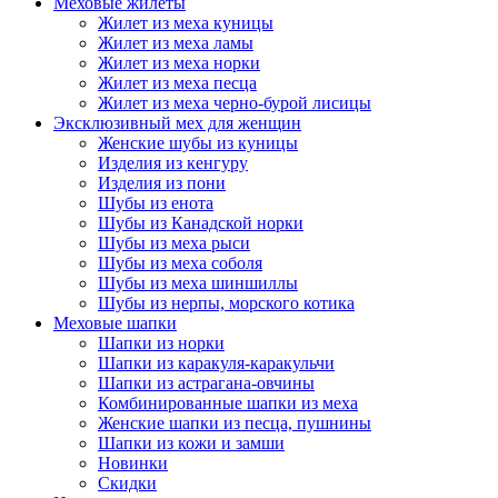
Меховые жилеты
Жилет из меха куницы
Жилет из меха ламы
Жилет из меха норки
Жилет из меха песца
Жилет из меха черно-бурой лисицы
Эксклюзивный мех для женщин
Женские шубы из куницы
Изделия из кенгуру
Изделия из пони
Шубы из енота
Шубы из Канадской норки
Шубы из меха рыси
Шубы из меха соболя
Шубы из меха шиншиллы
Шубы из нерпы, морского котика
Меховые шапки
Шапки из норки
Шапки из каракуля-каракульчи
Шапки из астрагана-овчины
Комбинированные шапки из меха
Женские шапки из песца, пушнины
Шапки из кожи и замши
Новинки
Скидки