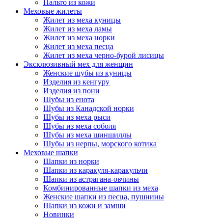
Пальто из кожи
Меховые жилеты
Жилет из меха куницы
Жилет из меха ламы
Жилет из меха норки
Жилет из меха песца
Жилет из меха черно-бурой лисицы
Эксклюзивный мех для женщин
Женские шубы из куницы
Изделия из кенгуру
Изделия из пони
Шубы из енота
Шубы из Канадской норки
Шубы из меха рыси
Шубы из меха соболя
Шубы из меха шиншиллы
Шубы из нерпы, морского котика
Меховые шапки
Шапки из норки
Шапки из каракуля-каракульчи
Шапки из астрагана-овчины
Комбинированные шапки из меха
Женские шапки из песца, пушнины
Шапки из кожи и замши
Новинки