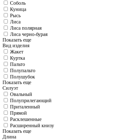
Соболь
Куница
Рысь
Лиса
Лиса полярная
Лиса черно-бурая
Показать еще
Вид изделия
Жакет
Куртка
Пальто
Полупальто
Полушубок
Показать еще
Силуэт
Овальный
Полуприлегающий
Приталенный
Прямой
Расклешенные
Расширенный книзу
Показать еще
Длина