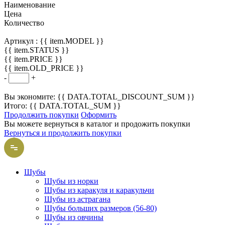
Наименование
Цена
Количество
Артикул :
{{ item.MODEL }}
{{ item.STATUS }}
{{ item.PRICE }}
{{ item.OLD_PRICE }}
-
+
Вы экономите: {{ DATA.TOTAL_DISCOUNT_SUM }}
Итого: {{ DATA.TOTAL_SUM }}
Продолжить покупки
Оформить
Вы можете вернуться в каталог и продожить покупки
Вернуться и продолжить покупки
Шубы
Шубы из норки
Шубы из каракуля и каракульчи
Шубы из астрагана
Шубы больших размеров (56-80)
Шубы из овчины