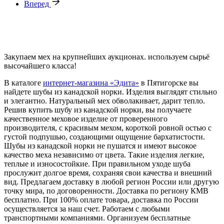
Вперед
Закупаем мех на крупнейших аукционах. используем сырьё
высочайшего класса!
В каталоге
интернет-магазина «Эдита»
в Пятигорске вы
найдете шубы из канадской норки. Изделия выглядят стильно
и элегантно. Натуральный мех обволакивает, дарит тепло.
Решив купить шубу из канадской норки, вы получаете
качественное меховое изделие от проверенного
производителя, с красивым мехом, короткой ровной остью с
густой подпушью, создающими ощущение бархатистости.
Шубы из канадской норки не пушатся и имеют высокое
качество меха независимо от цвета. Такие изделия легкие,
теплые и износостойкие. При правильном уходе шуба
прослужит долгое время, сохраняя свои качества и внешний
вид. Предлагаем доставку в любой регион России или другую
точку мира, по договоренности. Доставка по региону КМВ
бесплатно. При 100% оплате товара, доставка по России
осуществляется за наш счет. Работаем с любыми
транспортными компаниями. Организуем бесплатные