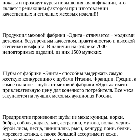
показы и проходят курсы повышения квалификации, что
является решающим фактором при изготовлении
качественных и стильных меховых изделий!
Продукция меховой фабрики «Эдита» отличается – модными
деталями, безупречным качеством, практичностью и высокой
степенью комфорта. В наличии на фабрике 7000
неповторимых изделий, из них 1500 мужских.
Шубы от фабрики «Эдита» способны выдержать самую
жесткую конкуренцию с шубами Италии, Франции, Греции, а
самое главное – шубы от меховой фабрики «Эдита» имеют
привлекательную цену для конечного потребителя. Все меха
закупаются на лучших меховых аукционах России.
Предприятие производит шубы из меха: куницы, норки,
бобра, соболя, каракульчи, астрагана, мутона, волка, черно-
бурой лисы, песца, шиншиллы, рыси, кенгуру, пони, белки,
морского котика, а также большой ассортимент кожи,
дубленой кожи, замши, питона.