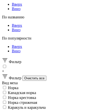
Вверх
Вниз
По названию
Вверх
Вниз
По популярности
Вверх
Вниз
Фильтр
+
Фильтр
Вид меха
Норка
Канадская норка
Норка крестовка
Норка стриженая
Каракуль и каракульча