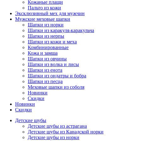
Кожаные плащи
Пальто из кожи
Эксклюзивный мех для мужчин
Мужские меховые шапки
Шапки из норки
Шапки из каракуля-каракульча
Шапки из нерпы
Шапки из кожи и меха
Комбинированные
Кожа и замша
Шапки из овчины
Шапки из волка и лисы
Шапки из енота
Шапки из ондатры и бобра
Шапки из песца
Меховые шапки из соболя
Новинки
Скидки
Новинки
Скидки
Детские шубы
Детские шубы из астрагана
Детские шубы из Канадской норки
Детские шубы из норки