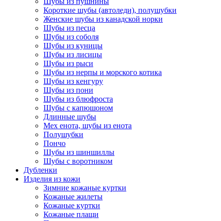
Шубы из пушнины
Короткие шубы (автоледи), полушубки
Женские шубы из канадской норки
Шубы из песца
Шубы из соболя
Шубы из куницы
Шубы из лисицы
Шубы из рыси
Шубы из нерпы и морского котика
Шубы из кенгуру
Шубы из пони
Шубы из блюфроста
Шубы с капюшоном
Длинные шубы
Мех енота, шубы из енота
Полушубки
Пончо
Шубы из шиншиллы
Шубы с воротником
Дубленки
Изделия из кожи
Зимние кожаные куртки
Кожаные жилеты
Кожаные куртки
Кожаные плащи