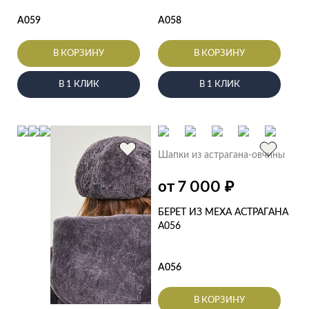
А059
А058
В КОРЗИНУ
В КОРЗИНУ
В 1 КЛИК
В 1 КЛИК
Шапки из астрагана-овчины
₽
от 7 000
БЕРЕТ ИЗ МЕХА АСТРАГАНА
А056
А056
В КОРЗИНУ