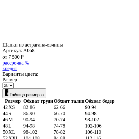
Шапки из астрагана-овчины
Артикул:
А068
от 7 500
₽
рассрочка %
кредит
Варианты цвета:
Размер
Таблица размеров
Размер
Обхват груди
Обхват талии
Обхват бедер
42
XS
82-86
62-66
90-94
44
S
86-90
66-70
94-98
46
M
90-94
70-74
98-102
48
L
94-98
74-78
102-106
50
XL
98-102
78-82
106-110
52
XXL
104-108
84-88
112-116