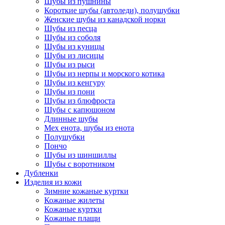
Шубы из пушнины
Короткие шубы (автоледи), полушубки
Женские шубы из канадской норки
Шубы из песца
Шубы из соболя
Шубы из куницы
Шубы из лисицы
Шубы из рыси
Шубы из нерпы и морского котика
Шубы из кенгуру
Шубы из пони
Шубы из блюфроста
Шубы с капюшоном
Длинные шубы
Мех енота, шубы из енота
Полушубки
Пончо
Шубы из шиншиллы
Шубы с воротником
Дубленки
Изделия из кожи
Зимние кожаные куртки
Кожаные жилеты
Кожаные куртки
Кожаные плащи