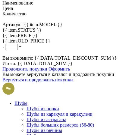
Наименование
Цена
Количество
Артикул :
{{ item.MODEL }}
{{ item.STATUS }}
{{ item.PRICE }}
{{ item.OLD_PRICE }}
-
+
Вы экономите: {{ DATA.TOTAL_DISCOUNT_SUM }}
Итого: {{ DATA.TOTAL_SUM }}
Продолжить покупки
Оформить
Вы можете вернуться в каталог и продожить покупки
Вернуться и продолжить покупки
Шубы
Шубы из норки
Шубы из каракуля и каракульчи
Шубы из астрагана
Шубы больших размеров (56-80)
Шубы из овчины