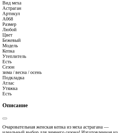
Вид меха
Астраган
Артикул
А068
Размер
Любой
Цвет
Бежевый
Модель
Кепка
Утеплитель
Есть
Сезон
зима / весна / осень
Подкладка
Атлас
Утяжка
Есть
Описание
Очаровательная женская кепка из меха астрагана —
идеальный выбор для зимнего сезона! Изготовленная из