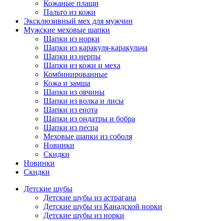
Кожаные плащи
Пальто из кожи
Эксклюзивный мех для мужчин
Мужские меховые шапки
Шапки из норки
Шапки из каракуля-каракульча
Шапки из нерпы
Шапки из кожи и меха
Комбинированные
Кожа и замша
Шапки из овчины
Шапки из волка и лисы
Шапки из енота
Шапки из ондатры и бобра
Шапки из песца
Меховые шапки из соболя
Новинки
Скидки
Новинки
Скидки
Детские шубы
Детские шубы из астрагана
Детские шубы из Канадской норки
Детские шубы из норки