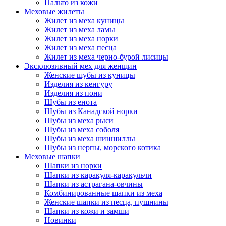
Пальто из кожи
Меховые жилеты
Жилет из меха куницы
Жилет из меха ламы
Жилет из меха норки
Жилет из меха песца
Жилет из меха черно-бурой лисицы
Эксклюзивный мех для женщин
Женские шубы из куницы
Изделия из кенгуру
Изделия из пони
Шубы из енота
Шубы из Канадской норки
Шубы из меха рыси
Шубы из меха соболя
Шубы из меха шиншиллы
Шубы из нерпы, морского котика
Меховые шапки
Шапки из норки
Шапки из каракуля-каракульчи
Шапки из астрагана-овчины
Комбинированные шапки из меха
Женские шапки из песца, пушнины
Шапки из кожи и замши
Новинки