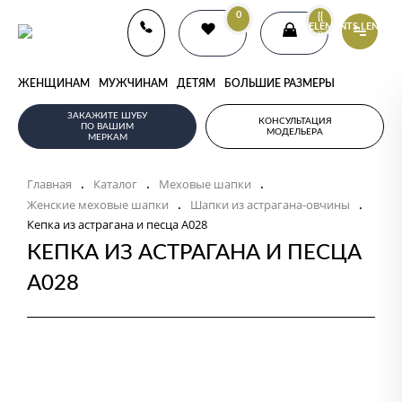
0
{{
ELEMENTS.LENGTH
}}
ЖЕНЩИНАМ
МУЖЧИНАМ
ДЕТЯМ
БОЛЬШИЕ РАЗМЕРЫ
ЗАКАЖИТЕ ШУБУ
КОНСУЛЬТАЦИЯ
ПО ВАШИМ
МОДЕЛЬЕРА
МЕРКАМ
Главная
Каталог
Меховые шапки
.
.
.
Женские меховые шапки
Шапки из астрагана-овчины
.
.
Кепка из астрагана и песца А028
КЕПКА ИЗ АСТРАГАНА И ПЕСЦА
А028