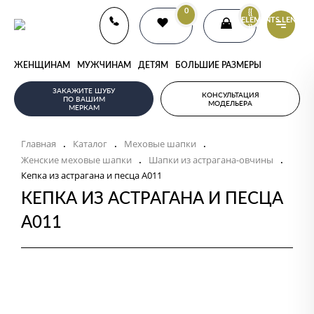
0
{{
ELEMENTS.LENGTH
}}
ЖЕНЩИНАМ
МУЖЧИНАМ
ДЕТЯМ
БОЛЬШИЕ РАЗМЕРЫ
ЗАКАЖИТЕ ШУБУ
КОНСУЛЬТАЦИЯ
ПО ВАШИМ
МОДЕЛЬЕРА
МЕРКАМ
Главная
Каталог
Меховые шапки
.
.
.
Женские меховые шапки
Шапки из астрагана-овчины
.
.
Кепка из астрагана и песца А011
КЕПКА ИЗ АСТРАГАНА И ПЕСЦА
А011