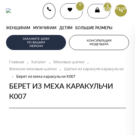
0
{{
ELEMENTS.LENGTH
}}
ЖЕНЩИНАМ
МУЖЧИНАМ
ДЕТЯМ
БОЛЬШИЕ РАЗМЕРЫ
ЗАКАЖИТЕ ШУБУ
КОНСУЛЬТАЦИЯ
ПО ВАШИМ
МОДЕЛЬЕРА
МЕРКАМ
Главная
Каталог
Меховые шапки
.
.
.
Женские меховые шапки
Шапки из каракуля-каракульчи
.
.
Берет из меха каракульчи К007
БЕРЕТ ИЗ МЕХА КАРАКУЛЬЧИ
К007