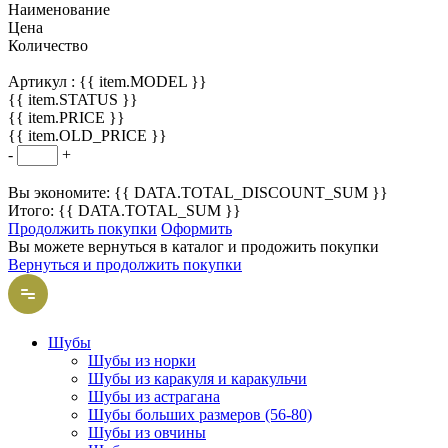
Наименование
Цена
Количество
Артикул :
{{ item.MODEL }}
{{ item.STATUS }}
{{ item.PRICE }}
{{ item.OLD_PRICE }}
-
+
Вы экономите: {{ DATA.TOTAL_DISCOUNT_SUM }}
Итого: {{ DATA.TOTAL_SUM }}
Продолжить покупки
Оформить
Вы можете вернуться в каталог и продожить покупки
Вернуться и продолжить покупки
Шубы
Шубы из норки
Шубы из каракуля и каракульчи
Шубы из астрагана
Шубы больших размеров (56-80)
Шубы из овчины