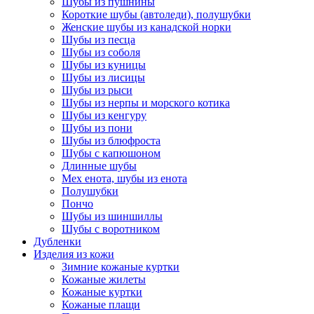
Шубы из пушнины
Короткие шубы (автоледи), полушубки
Женские шубы из канадской норки
Шубы из песца
Шубы из соболя
Шубы из куницы
Шубы из лисицы
Шубы из рыси
Шубы из нерпы и морского котика
Шубы из кенгуру
Шубы из пони
Шубы из блюфроста
Шубы с капюшоном
Длинные шубы
Мех енота, шубы из енота
Полушубки
Пончо
Шубы из шиншиллы
Шубы с воротником
Дубленки
Изделия из кожи
Зимние кожаные куртки
Кожаные жилеты
Кожаные куртки
Кожаные плащи