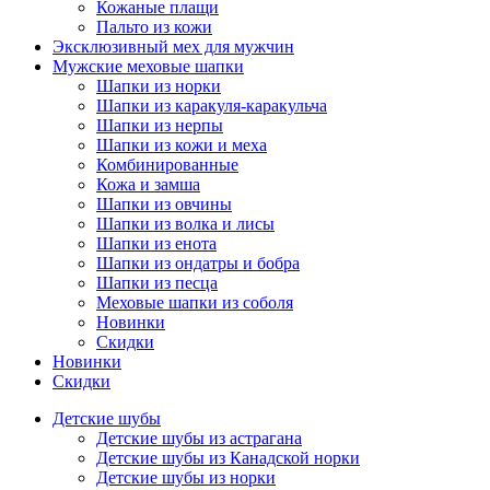
Кожаные плащи
Пальто из кожи
Эксклюзивный мех для мужчин
Мужские меховые шапки
Шапки из норки
Шапки из каракуля-каракульча
Шапки из нерпы
Шапки из кожи и меха
Комбинированные
Кожа и замша
Шапки из овчины
Шапки из волка и лисы
Шапки из енота
Шапки из ондатры и бобра
Шапки из песца
Меховые шапки из соболя
Новинки
Скидки
Новинки
Скидки
Детские шубы
Детские шубы из астрагана
Детские шубы из Канадской норки
Детские шубы из норки