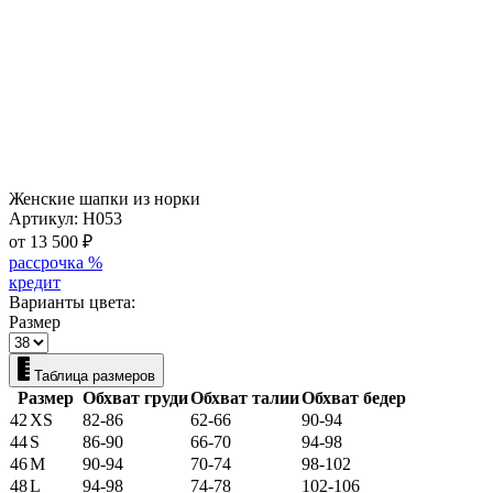
Женские шапки из норки
Артикул:
Н053
от 13 500
₽
рассрочка %
кредит
Варианты цвета:
Размер
Таблица размеров
Размер
Обхват груди
Обхват талии
Обхват бедер
42
XS
82-86
62-66
90-94
44
S
86-90
66-70
94-98
46
M
90-94
70-74
98-102
48
L
94-98
74-78
102-106