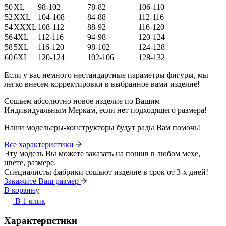
50
XL
98-102
78-82
106-110
52
XXL
104-108
84-88
112-116
54
XXXL
108-112
88-92
116-120
56
4XL
112-116
94-98
120-124
58
5XL
116-120
98-102
124-128
60
6XL
120-124
102-106
128-132
Если у вас немного нестандартные параметры фигуры, мы
легко внесем корректировки в выбранное вами изделие!
Сошьем абсолютно новое изделие по Вашим
Индивидуальным Меркам, если нет подходящего размера!
Наши модельеры-конструкторы будут рады Вам помочь!
Все характеристики
Эту модель Вы можете заказать на пошив в любом мехе,
цвете, размере.
Специалисты фабрики сошьют изделие в срок от 3-х дней!
Закажите Ваш размер
В корзину
В 1 клик
Характеристики