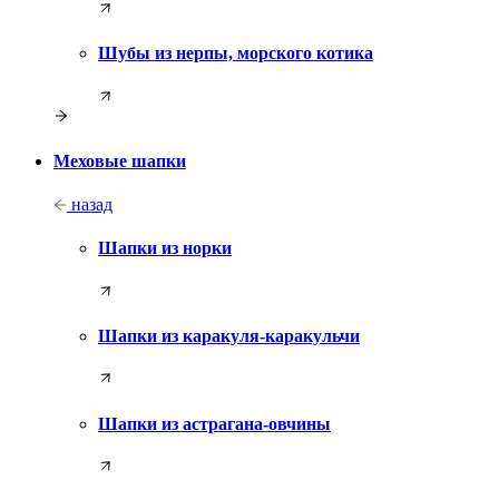
Шубы из нерпы, морского котика
Меховые шапки
назад
Шапки из норки
Шапки из каракуля-каракульчи
Шапки из астрагана-овчины