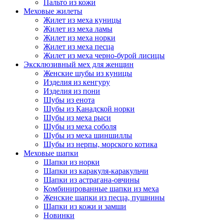
Пальто из кожи
Меховые жилеты
Жилет из меха куницы
Жилет из меха ламы
Жилет из меха норки
Жилет из меха песца
Жилет из меха черно-бурой лисицы
Эксклюзивный мех для женщин
Женские шубы из куницы
Изделия из кенгуру
Изделия из пони
Шубы из енота
Шубы из Канадской норки
Шубы из меха рыси
Шубы из меха соболя
Шубы из меха шиншиллы
Шубы из нерпы, морского котика
Меховые шапки
Шапки из норки
Шапки из каракуля-каракульчи
Шапки из астрагана-овчины
Комбинированные шапки из меха
Женские шапки из песца, пушнины
Шапки из кожи и замши
Новинки