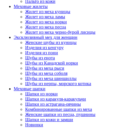
Пальто из кожи
Меховые жилеты
Жилет из меха куницы
Жилет из меха ламы
Жилет из меха норки
Жилет из меха песца
Жилет из меха черно-бурой лисицы
Эксклюзивный мех для женщин
Женские шубы из куницы
Изделия из кенгуру
Изделия из пони
Шубы из енота
Шубы из Канадской норки
Шубы из меха рыси
Шубы из меха соболя
Шубы из меха шиншиллы
Шубы из нерпы, морского котика
Меховые шапки
Шапки из норки
Шапки из каракуля-каракульчи
Шапки из астрагана-овчины
Комбинированные шапки из меха
Женские шапки из песца, пушнины
Шапки из кожи и замши
Новинки