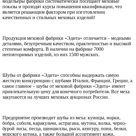
модельеры фабрики систематически посещают меховые
показы и проходят курсы повышения квалификации, что
является решающим фактором при изготовлении
качественных и стильных меховых изделий!
Продукция меховой фабрики «Эдита» отличается – модными
деталями, безупречным качеством, практичностью и высокой
степенью комфорта. В наличии на фабрике 7000
неповторимых изделий, из них 1500 мужских.
Шубы от фабрики «Эдита» способны выдержать самую
жесткую конкуренцию с шубами Италии, Франции, Греции, а
самое главное – шубы от меховой фабрики «Эдита» имеют
привлекательную цену для конечного потребителя. Все меха
закупаются на лучших меховых аукционах России.
Предприятие производит шубы из меха: куницы, норки,
бобра, соболя, каракульчи, астрагана, мутона, волка, черно-
бурой лисы, песца, шиншиллы, рыси, кенгуру, пони, белки,
морского котика, а также большой ассортимент кожи,