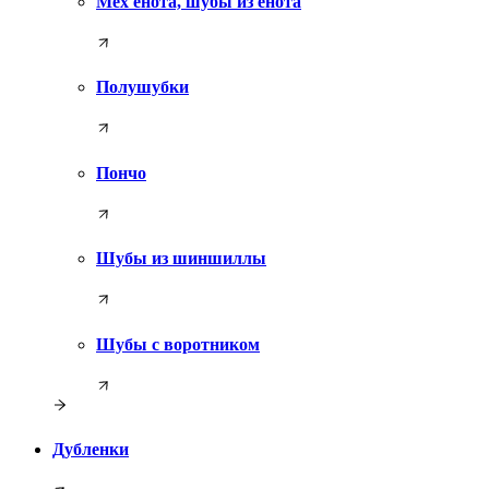
Мех енота, шубы из енота
Полушубки
Пончо
Шубы из шиншиллы
Шубы с воротником
Дубленки