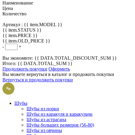
Наименование
Цена
Количество
Артикул :
{{ item.MODEL }}
{{ item.STATUS }}
{{ item.PRICE }}
{{ item.OLD_PRICE }}
-
+
Вы экономите: {{ DATA.TOTAL_DISCOUNT_SUM }}
Итого: {{ DATA.TOTAL_SUM }}
Продолжить покупки
Оформить
Вы можете вернуться в каталог и продожить покупки
Вернуться и продолжить покупки
Шубы
Шубы из норки
Шубы из каракуля и каракульчи
Шубы из астрагана
Шубы больших размеров (56-80)
Шубы из овчины