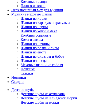
Кожаные плащи
Пальто из кожи
Эксклюзивный мех для мужчин
Мужские меховые шапки
Шапки из норки
Шапки из каракуля-каракульча
Шапки из нерпы
Шапки из кожи и меха
Комбинированные
Кожа и замша
Шапки из овчины
Шапки из волка и лисы
Шапки из енота
Шапки из ондатры и бобра
Шапки из песца
Меховые шапки из соболя
Новинки
Скидки
Новинки
Скидки
Детские шубы
Детские шубы из астрагана
Детские шубы из Канадской норки
Детские шубы из норки