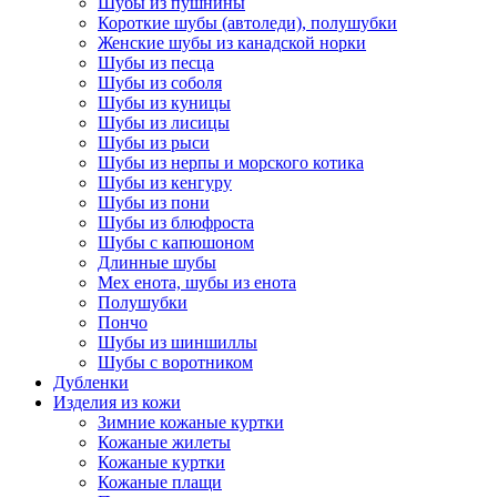
Шубы из пушнины
Короткие шубы (автоледи), полушубки
Женские шубы из канадской норки
Шубы из песца
Шубы из соболя
Шубы из куницы
Шубы из лисицы
Шубы из рыси
Шубы из нерпы и морского котика
Шубы из кенгуру
Шубы из пони
Шубы из блюфроста
Шубы с капюшоном
Длинные шубы
Мех енота, шубы из енота
Полушубки
Пончо
Шубы из шиншиллы
Шубы с воротником
Дубленки
Изделия из кожи
Зимние кожаные куртки
Кожаные жилеты
Кожаные куртки
Кожаные плащи