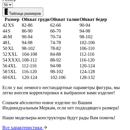
Таблица размеров
Размер
Обхват груди
Обхват талии
Обхват бедер
42
XS
82-86
62-66
90-94
44
S
86-90
66-70
94-98
46
M
90-94
70-74
98-102
48
L
94-98
74-78
102-106
50
XL
98-102
78-82
106-110
52
XXL
104-108
84-88
112-116
54
XXXL
108-112
88-92
116-120
56
4XL
112-116
94-98
120-124
58
5XL
116-120
98-102
124-128
60
6XL
120-124
102-106
128-132
Если у вас немного нестандартные параметры фигуры, мы
легко внесем корректировки в выбранное вами изделие!
Сошьем абсолютно новое изделие по Вашим
Индивидуальным Меркам, если нет подходящего размера!
Наши модельеры-конструкторы будут рады Вам помочь!
Все характеристики