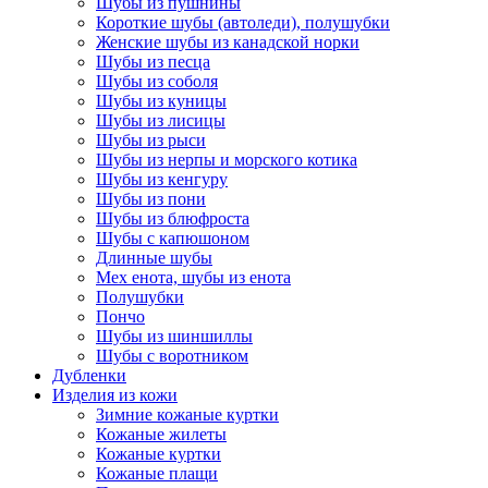
Шубы из пушнины
Короткие шубы (автоледи), полушубки
Женские шубы из канадской норки
Шубы из песца
Шубы из соболя
Шубы из куницы
Шубы из лисицы
Шубы из рыси
Шубы из нерпы и морского котика
Шубы из кенгуру
Шубы из пони
Шубы из блюфроста
Шубы с капюшоном
Длинные шубы
Мех енота, шубы из енота
Полушубки
Пончо
Шубы из шиншиллы
Шубы с воротником
Дубленки
Изделия из кожи
Зимние кожаные куртки
Кожаные жилеты
Кожаные куртки
Кожаные плащи