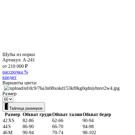
Шубы из норки
Артикул:
А-241
от 210 000
₽
рассрочка %
кредит
Варианты цвета:
Размер
Таблица размеров
Размер
Обхват груди
Обхват талии
Обхват бедер
42
XS
82-86
62-66
90-94
44
S
86-90
66-70
94-98
46
M
90-94
70-74
98-102