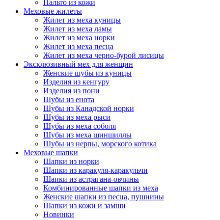
Пальто из кожи
Меховые жилеты
Жилет из меха куницы
Жилет из меха ламы
Жилет из меха норки
Жилет из меха песца
Жилет из меха черно-бурой лисицы
Эксклюзивный мех для женщин
Женские шубы из куницы
Изделия из кенгуру
Изделия из пони
Шубы из енота
Шубы из Канадской норки
Шубы из меха рыси
Шубы из меха соболя
Шубы из меха шиншиллы
Шубы из нерпы, морского котика
Меховые шапки
Шапки из норки
Шапки из каракуля-каракульчи
Шапки из астрагана-овчины
Комбинированные шапки из меха
Женские шапки из песца, пушнины
Шапки из кожи и замши
Новинки