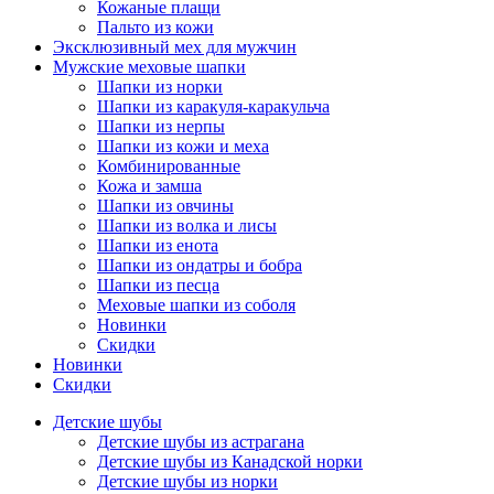
Кожаные плащи
Пальто из кожи
Эксклюзивный мех для мужчин
Мужские меховые шапки
Шапки из норки
Шапки из каракуля-каракульча
Шапки из нерпы
Шапки из кожи и меха
Комбинированные
Кожа и замша
Шапки из овчины
Шапки из волка и лисы
Шапки из енота
Шапки из ондатры и бобра
Шапки из песца
Меховые шапки из соболя
Новинки
Скидки
Новинки
Скидки
Детские шубы
Детские шубы из астрагана
Детские шубы из Канадской норки
Детские шубы из норки