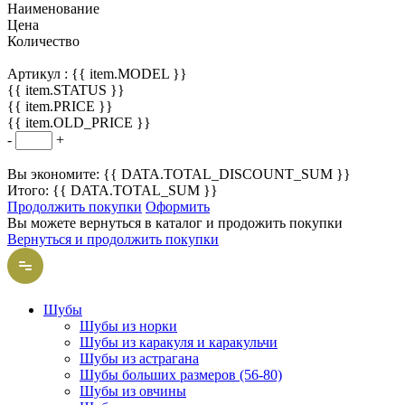
Наименование
Цена
Количество
Артикул :
{{ item.MODEL }}
{{ item.STATUS }}
{{ item.PRICE }}
{{ item.OLD_PRICE }}
-
+
Вы экономите: {{ DATA.TOTAL_DISCOUNT_SUM }}
Итого: {{ DATA.TOTAL_SUM }}
Продолжить покупки
Оформить
Вы можете вернуться в каталог и продожить покупки
Вернуться и продолжить покупки
Шубы
Шубы из норки
Шубы из каракуля и каракульчи
Шубы из астрагана
Шубы больших размеров (56-80)
Шубы из овчины