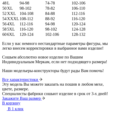
48
L
94-98
74-78
102-106
50
XL
98-102
78-82
106-110
52
XXL
104-108
84-88
112-116
54
XXXL
108-112
88-92
116-120
56
4XL
112-116
94-98
120-124
58
5XL
116-120
98-102
124-128
60
6XL
120-124
102-106
128-132
Если у вас немного нестандартные параметры фигуры, мы
легко внесем корректировки в выбранное вами изделие!
Сошьем абсолютно новое изделие по Вашим
Индивидуальным Меркам, если нет подходящего размера!
Наши модельеры-конструкторы будут рады Вам помочь!
Все характеристики
Эту модель Вы можете заказать на пошив в любом мехе,
цвете, размере.
Специалисты фабрики сошьют изделие в срок от 3-х дней!
Закажите Ваш размер
В корзину
В 1 клик