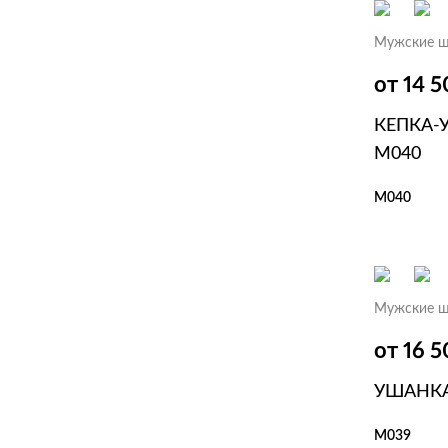
Мужские ш
от 14 
КЕПКА-
M040
M040
В КОР
Мужские ш
от 16 
УШАНКА
M039