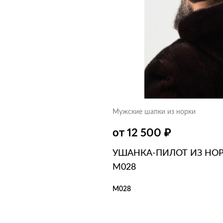
ЗИНУ
В 1 КЛИК
Мужские шапки из норки
₽
от 12 500
УШАНКА-ПИЛОТ ИЗ НО
M028
M028
В КОРЗИНУ
В 1 КЛИК