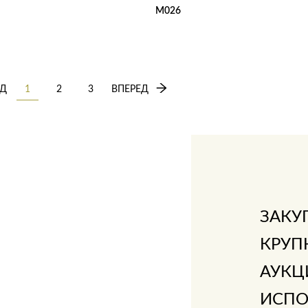
M026
ЗИНУ
В 1 КЛИК
В КОРЗИНУ
В 1 КЛИК
Д
1
2
3
ВПЕРЕД
ЗАКУ
КРУП
АУКЦ
ИСПО