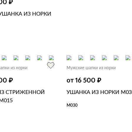
₽
500
УШАНКА ИЗ НОРКИ
ЗИНУ
В 1 КЛИК
апки из норки
Мужские шапки из норки
₽
₽
500
от 16 500
ИЗ СТРИЖЕННОЙ
УШАНКА ИЗ НОРКИ M03
M015
M030
В КОРЗИНУ
В 1 КЛИК
ЗИНУ
В 1 КЛИК